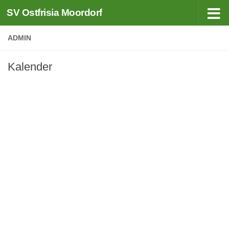
SV Ostfrisia Moordorf
Zum Inhalt springen
ADMIN
Kalender